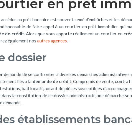
ourtier en prêt imm
r accéder au prêt bancaire est souvent semé d’embûches et les de
indispensable de faire appel à un courtier en prêt immobilier qui m
e de crédit
. Alors que vous apporte réellement un courtier en
cré
vrez également nos
autres agences
.
e dossier
er
demande de se confronter à diverses démarches administratives 
tement liés à la
demande de crédi
t. Compromis de vente,
contrat 
attestations, bail locatif, autant de pièces susceptibles d’accompagn
ns la constitution de ce dossier administratif, une démarche souve
tre demande.
 des établissements banc